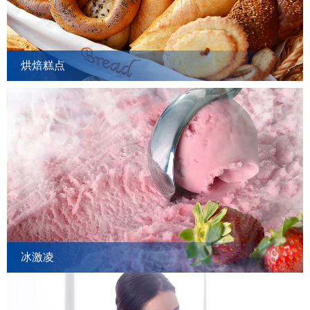
烘焙糕点
冰激凌